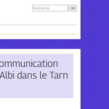
om­munica­tion
lbi dans le Tarn