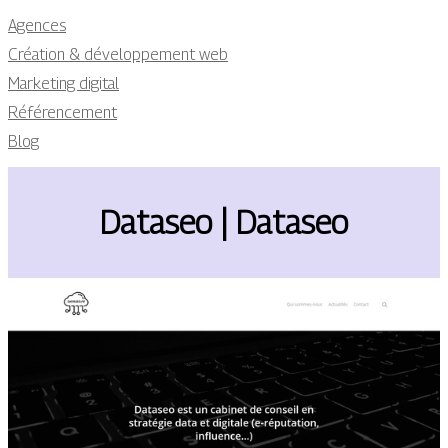
Agences
Création & développement web
Marketing digital
Référencement
Blog
Dataseo | Dataseo